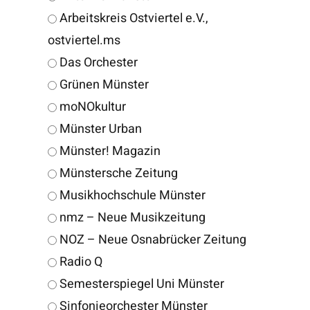
Arbeitskreis Ostviertel e.V.,
ostviertel.ms
Das Orchester
Grünen Münster
moNOkultur
Münster Urban
Münster! Magazin
Münstersche Zeitung
Musikhochschule Münster
nmz – Neue Musikzeitung
NOZ – Neue Osnabrücker Zeitung
Radio Q
Semesterspiegel Uni Münster
Sinfonieorchester Münster