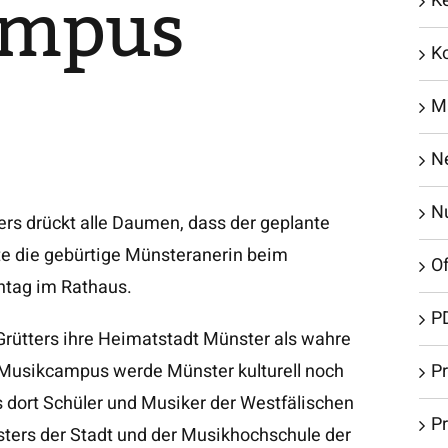
ampus
K
K
M
N
N
ers drückt alle Daumen, dass der geplante
e die gebürtige Münsteranerin beim
Of
ntag im Rathaus.
P
Grütters ihre Heimatstadt Münster als wahre
r Musikcampus werde Münster kulturell noch
Pr
ss dort Schüler und Musiker der Westfälischen
P
sters der Stadt und der Musikhochschule der