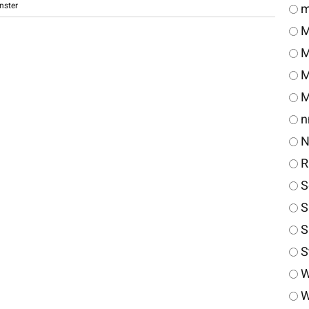
nster
m
M
M
M
M
n
N
R
S
S
S
S
W
W