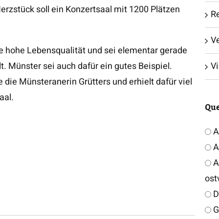
erzstück soll ein Konzertsaal mit 1200 Plätzen
Re
V
ine hohe Lebensqualität und sei elementar gerade
. Münster sei auch dafür ein gutes Beispiel.
V
te die Münsteranerin Grütters und erhielt dafür viel
aal.
Que
A
A
Ar
ost
D
G