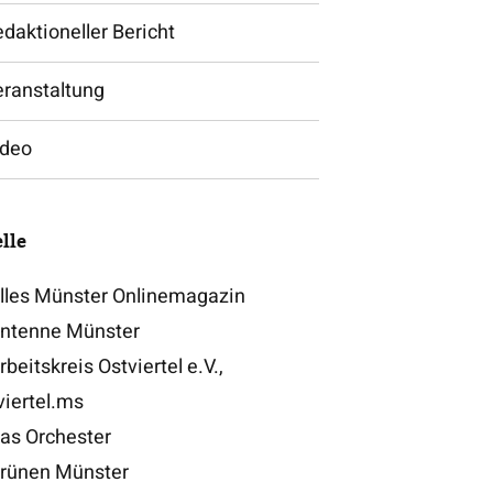
daktioneller Bericht
eranstaltung
ideo
lle
lles Münster Onlinemagazin
ntenne Münster
beitskreis Ostviertel e.V.,
viertel.ms
as Orchester
rünen Münster