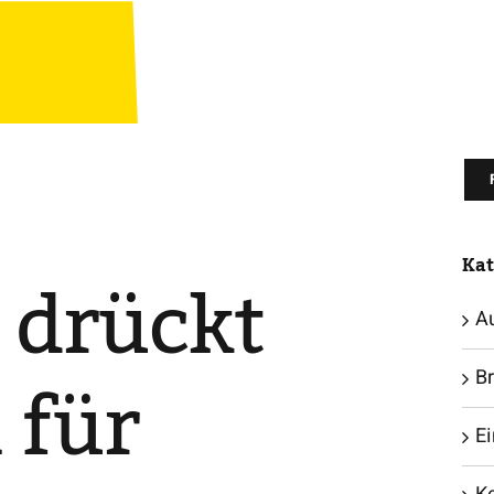
Kat
 drückt
A
 für
B
E