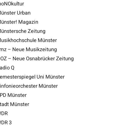
oNOkultur
ünster Urban
ünster! Magazin
ünstersche Zeitung
usikhochschule Münster
mz – Neue Musikzeitung
OZ – Neue Osnabrücker Zeitung
adio Q
emesterspiegel Uni Münster
infonieorchester Münster
PD Münster
tadt Münster
DR
DR 3