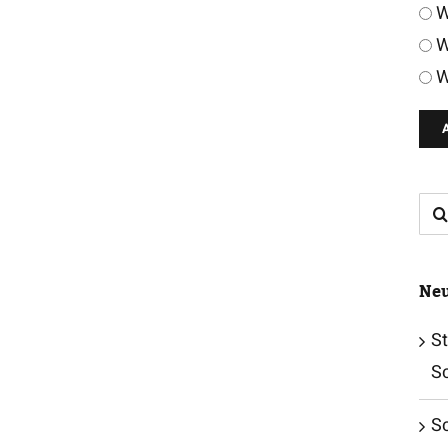
W
W
W
Su
nac
Neu
St
S
S