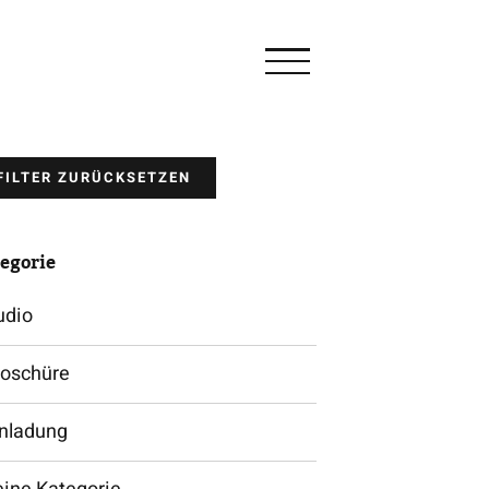
FILTER ZURÜCKSETZEN
egorie
udio
roschüre
inladung