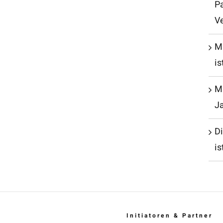
P
V
M
is
Mu
J
D
is
Initiatoren & Partner