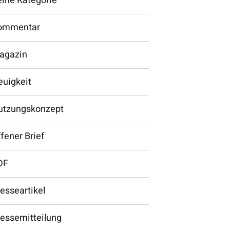
eine Kategorie
ommentar
agazin
euigkeit
utzungskonzept
fener Brief
DF
esseartikel
ressemitteilung