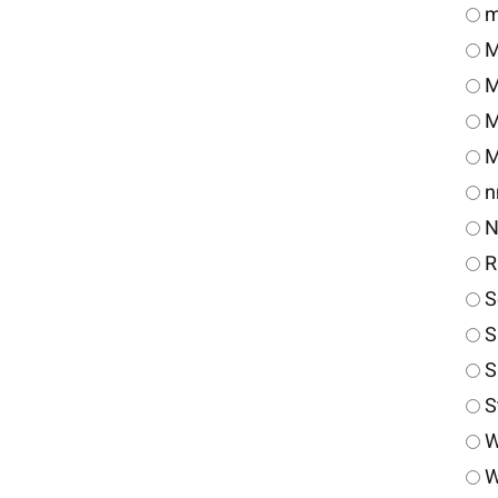
m
M
M
M
M
n
N
R
S
S
S
S
W
W