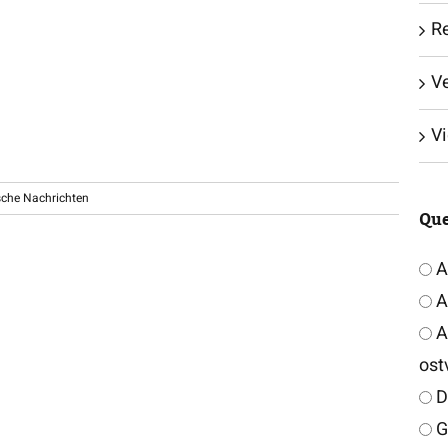
Re
V
V
ische Nachrichten
Que
A
A
Ar
ost
D
G