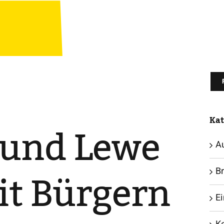
Kat
 und Lewe
A
it Bürgern
B
E