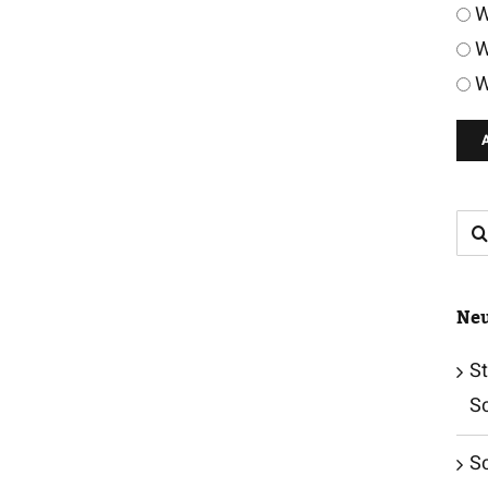
W
W
W
Su
nac
Neu
St
S
S