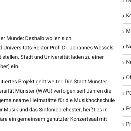
K
K
M
ler Munde: Deshalb wollen sich
N
Universitäts-Rektor Prof. Dr. Johannes Wessels
t stellen. Stadt und Universität laden zu einer
N
er) ein.
Of
utiertes Projekt geht weiter: Die Stadt Münster
ersität Münster (WWU) verfolgen seit Jahren die
P
gemeinsame Heimstätte für die Musikhochschule
Pr
r Musik und das Sinfonieorchester, heißt es in
wäre ein gemeinsam genutzter Konzertsaal mit
P