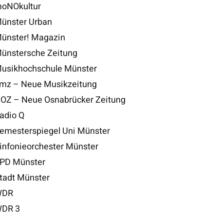
oNOkultur
ünster Urban
ünster! Magazin
ünstersche Zeitung
usikhochschule Münster
mz – Neue Musikzeitung
OZ – Neue Osnabrücker Zeitung
adio Q
emesterspiegel Uni Münster
infonieorchester Münster
PD Münster
tadt Münster
DR
DR 3