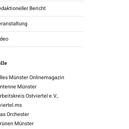
daktioneller Bericht
eranstaltung
ideo
lle
lles Münster Onlinemagazin
ntenne Münster
beitskreis Ostviertel e.V.,
viertel.ms
as Orchester
rünen Münster