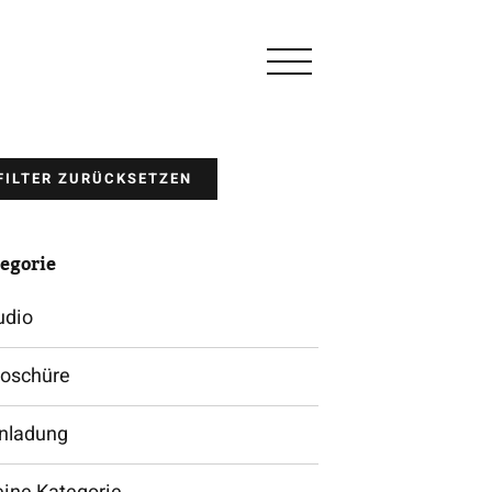
FILTER ZURÜCKSETZEN
egorie
udio
roschüre
inladung