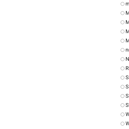
m
M
M
M
M
n
N
R
S
S
S
S
W
W