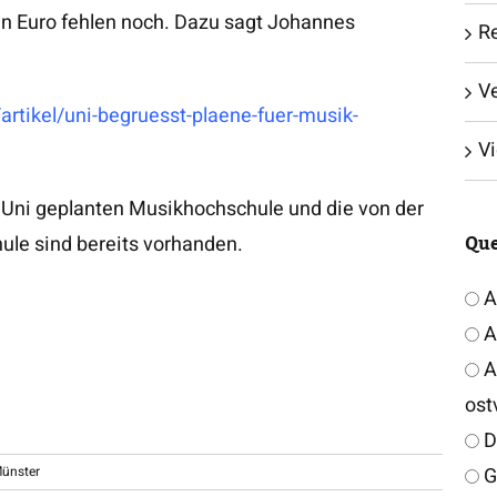
Euro fehlen noch. Dazu sagt Johannes
Re
V
rtikel/uni-begruesst-plaene-fuer-musik-
V
r Uni geplanten Musikhochschule und die von der
Que
ule sind bereits vorhanden.
A
A
Ar
ost
D
G
Münster