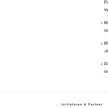
P
V
M
is
Mu
J
D
is
Initiatoren & Partner