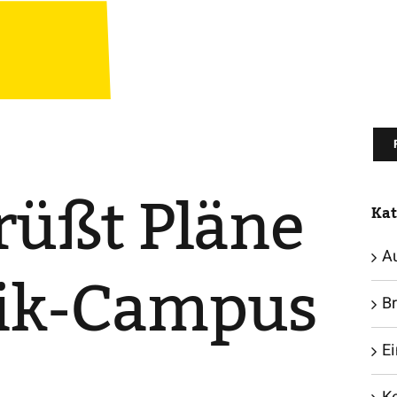
rüßt Pläne
Kat
A
sik-Campus
B
E