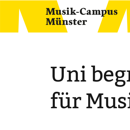
Skip
to
content
Uni beg
für Mu