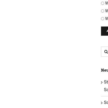
W
W
W
Su
nac
Neu
St
S
S