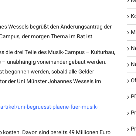
K
K
nes Wessels begrüßt den Änderungsantrag der
M
Campus, der morgen Thema im Rat ist.
N
ss die drei Teile des Musik-Campus – Kulturbau,
 – unabhängig voneinander gebaut werden.
N
rst begonnen werden, sobald alle Gelder
Of
ktor der Uni Münster Johannes Wessels im
P
rtikel/uni-begruesst-plaene-fuer-musik-
Pr
P
ro kosten. Davon sind bereits 49 Millionen Euro