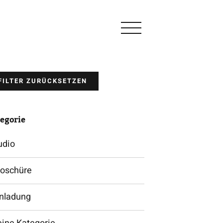
FILTER ZURÜCKSETZEN
egorie
udio
roschüre
inladung