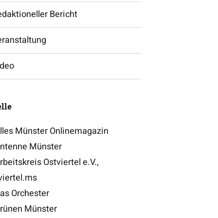
daktioneller Bericht
eranstaltung
ideo
lle
lles Münster Onlinemagazin
ntenne Münster
beitskreis Ostviertel e.V.,
viertel.ms
as Orchester
rünen Münster