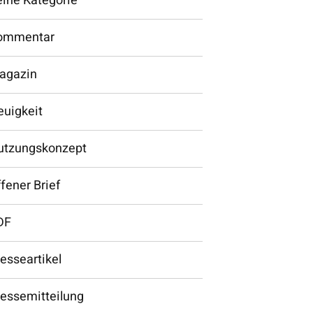
eine Kategorie
ommentar
agazin
euigkeit
utzungskonzept
fener Brief
DF
esseartikel
ressemitteilung