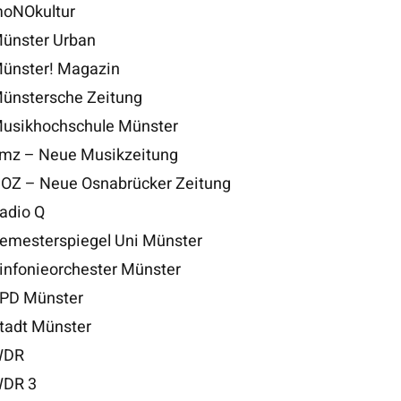
oNOkultur
ünster Urban
ünster! Magazin
ünstersche Zeitung
usikhochschule Münster
mz – Neue Musikzeitung
OZ – Neue Osnabrücker Zeitung
adio Q
emesterspiegel Uni Münster
infonieorchester Münster
PD Münster
tadt Münster
DR
DR 3