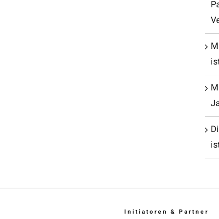
P
V
M
is
Mu
J
D
is
Initiatoren & Partner