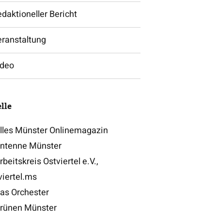
daktioneller Bericht
eranstaltung
ideo
lle
lles Münster Onlinemagazin
ntenne Münster
beitskreis Ostviertel e.V.,
viertel.ms
as Orchester
rünen Münster