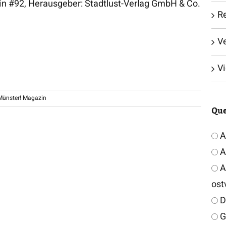
n #92, Herausgeber: Stadtlust-Verlag GmbH & Co.
Re
V
V
 Münster! Magazin
Que
A
A
Ar
ost
D
G