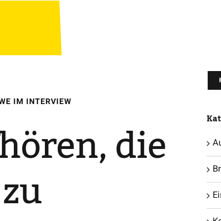
WE IM INTERVIEW
Kat
hören, die
A
 zu
B
E