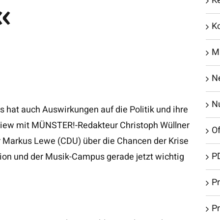
«
K
K
M
N
N
as hat auch Auswirkungen auf die Politik und ihre
view mit MÜNSTER!-Redakteur Christoph Wüllner
Of
r Markus Lewe (CDU) über die Chancen der Krise
P
ion und der Musik-Campus gerade jetzt wichtig
Pr
P