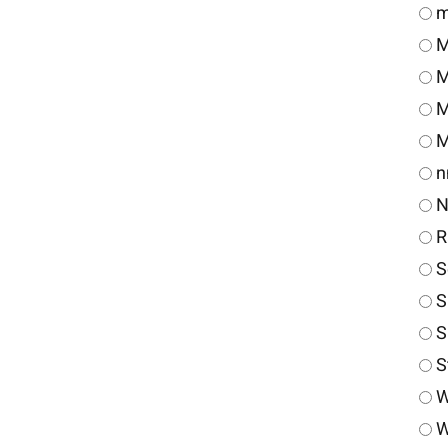
m
M
M
M
M
n
N
R
S
S
S
S
W
W