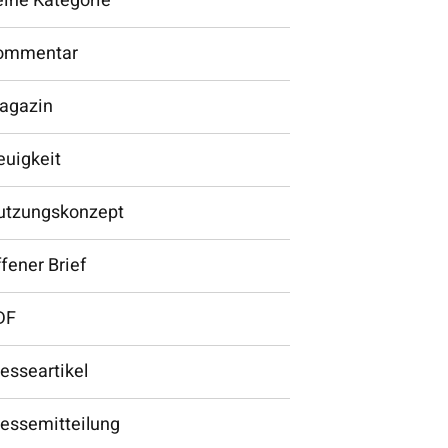
eine Kategorie
ommentar
agazin
euigkeit
utzungskonzept
fener Brief
DF
esseartikel
ressemitteilung