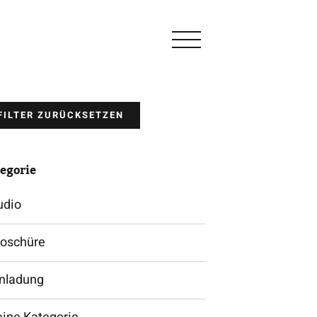
FILTER ZURÜCKSETZEN
egorie
udio
roschüre
inladung