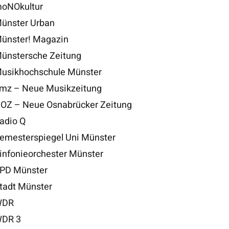
oNOkultur
ünster Urban
ünster! Magazin
ünstersche Zeitung
usikhochschule Münster
mz – Neue Musikzeitung
OZ – Neue Osnabrücker Zeitung
adio Q
emesterspiegel Uni Münster
infonieorchester Münster
PD Münster
tadt Münster
DR
DR 3