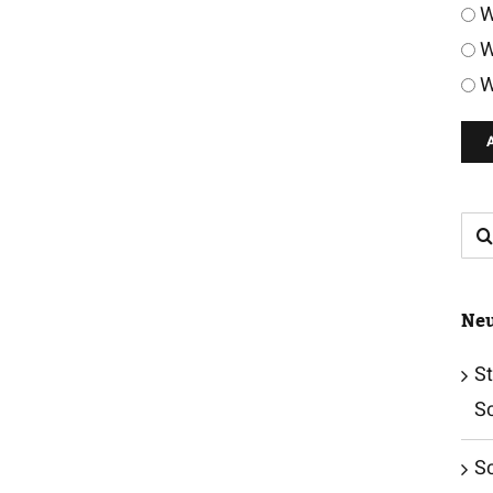
W
W
W
Su
nac
Neu
St
S
S