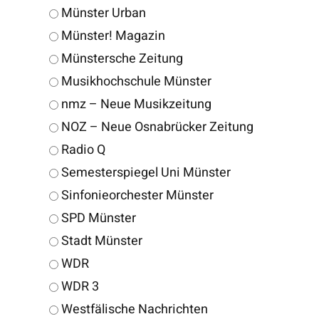
Münster Urban
Münster! Magazin
Münstersche Zeitung
Musikhochschule Münster
nmz – Neue Musikzeitung
NOZ – Neue Osnabrücker Zeitung
Radio Q
Semesterspiegel Uni Münster
Sinfonieorchester Münster
SPD Münster
Stadt Münster
WDR
WDR 3
Westfälische Nachrichten