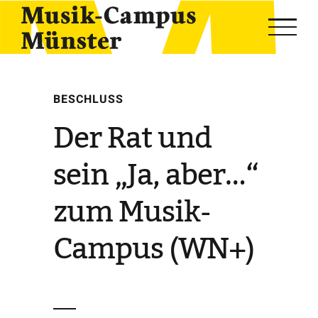
Skip
to
content
BESCHLUSS
Der Rat und
sein „Ja, aber…“
zum Musik-
Campus (WN+)