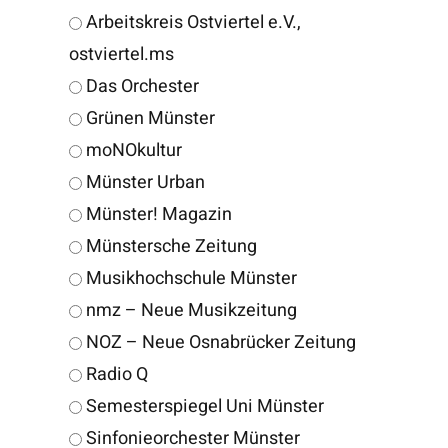
Arbeitskreis Ostviertel e.V.,
ostviertel.ms
Das Orchester
Grünen Münster
moNOkultur
Münster Urban
Münster! Magazin
Münstersche Zeitung
Musikhochschule Münster
nmz – Neue Musikzeitung
NOZ – Neue Osnabrücker Zeitung
Radio Q
Semesterspiegel Uni Münster
Sinfonieorchester Münster