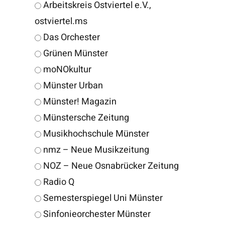
Arbeitskreis Ostviertel e.V.,
ostviertel.ms
Das Orchester
Grünen Münster
moNOkultur
Münster Urban
Münster! Magazin
Münstersche Zeitung
Musikhochschule Münster
nmz – Neue Musikzeitung
NOZ – Neue Osnabrücker Zeitung
Radio Q
Semesterspiegel Uni Münster
Sinfonieorchester Münster